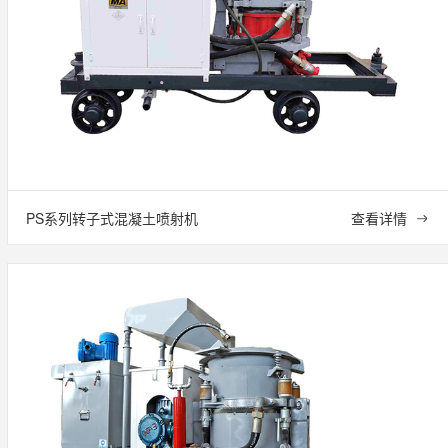
PS系列转子式混凝土喷射机
查看详情