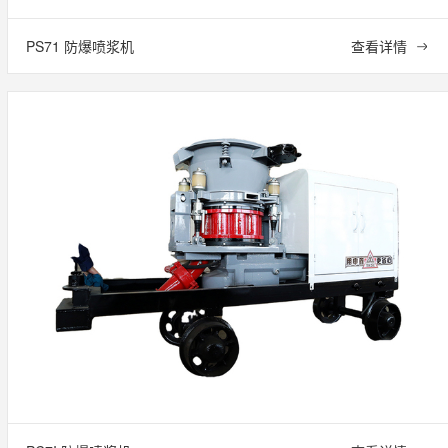
PS71 防爆喷浆机
查看详情