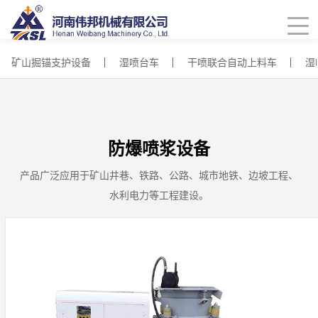
矿山掘锚支护设备
湿喷台车
干喷联合自动上料车
湿
防爆喷浆设备
产品广泛应用于矿山井巷、铁路、公路、城市地铁、边坡工程、
水利电力等工程建设。