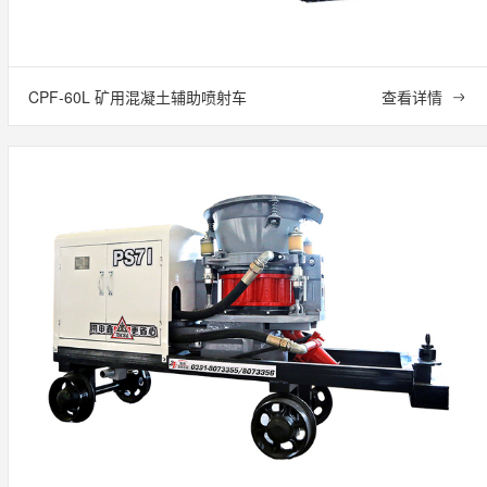
CPF-60L 矿用混凝土辅助喷射车
查看详情