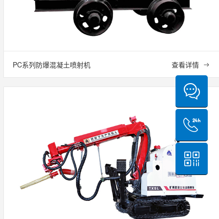
PC系列防爆混凝土喷射机
查看详情