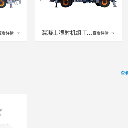
混凝土喷射机组 TX4016B15
查看详情
查看详情
查