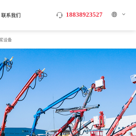
18838923527
联系我们
浆设备