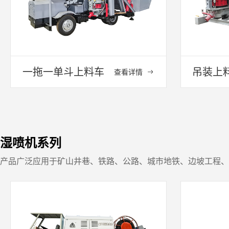
一拖一单斗上料车
吊装上
查看详情
湿喷机系列
产品广泛应用于矿山井巷、铁路、公路、城市地铁、边坡工程、